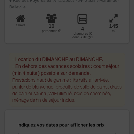
Rue des Foyères 69 ,Villarabout 73440 Saint-Martin-de-
Belleville
10
145
Chalet
4
personnes
m2
chambres
dont Suite
:1
- Location du DIMANCHE au DIMANCHE.
- En dehors des vacances scolaires : court séjour
(min 4 nuits ) possible sur demande.
Prestations haut de gamme
:
lits faits à l'arrivée,
panier de bienvenue, produits de salle de bains, draps
de bain et sauna ,WIFI illimité, bois de cheminée,
ménage de fin de séjour inclus.
Indiquez vos dates pour afficher les prix