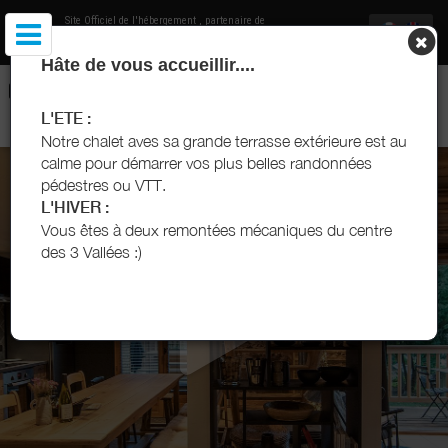
Site Officiel de l'hébergement
, partenaire de
Office de Tourisme Saint Martin de Belleville
Hâte de vous accueillir....
CHALET SIHO - SAINT-MARTIN-DE-BELLEVILLE - LOCATION DE
VACANCES 3 VALLÉES
L'ETE :
Notre chalet aves sa grande terrasse extérieure est au
calme pour démarrer vos plus belles randonnées
pédestres ou VTT.
L'HIVER :
Vous êtes à deux remontées mécaniques du centre
des 3 Vallées :)