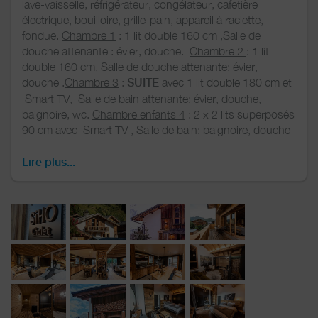
lave-vaisselle, réfrigérateur, congélateur, cafetière
électrique, bouilloire, grille-pain, appareil à raclette,
fondue.
Chambre 1
: 1 lit double 160 cm ,Salle de
douche attenante : évier, douche.
Chambre 2
: 1 lit
double 160 cm, Salle de douche attenante: évier,
douche .
Chambre 3
:
SUITE
avec 1 lit double 180 cm et
Smart TV, Salle de bain attenante: évier, douche,
baignoire, wc.
Chambre enfants 4
: 2 x 2 lits superposés
90 cm avec Smart TV , Salle de bain: baignoire, douche
et évier .
2 WC séparés
.
Grand SAUNA
et salon de
repos
Lire plus...
.
Local à skis, sèche chaussures électrique
.
Equipement confort : lave-linge, sèche-linge,
Nespresso, système sonos. Prestations incluses : linge
de lit, linge de toilette, ménage fin et milieu de séjour,
WIFI gratuit, 2 places de parkings privées au pied du
chalet.
Navette gratuite ski et village à 80 m du
chalet.