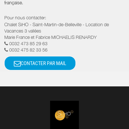
française.
Pour nous contacter:
Chalet SiHO - Saint-Martin-de-Belleville - Location de
Vacances 3 vallées
Marie France et Fabrice MICHAELIS RENARDY
0032 473 85 29 63
0032 475 82 33 56
CONTACTER PAR MAIL